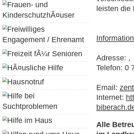
Frauen- und
leisten die
KinderschutzhÃ¤user
Freiwilliges
Informatio
Engagement / Ehrenamt
Freizeit fÃ¼r Senioren
Adresse: ,
HÃ¤usliche Hilfe
Telefon: 0 
Hausnotruf
Email:
zen
Hilfe bei
Internet:
ht
Suchtproblemen
biberach.d
Hilfe im Haus
Alle Betr