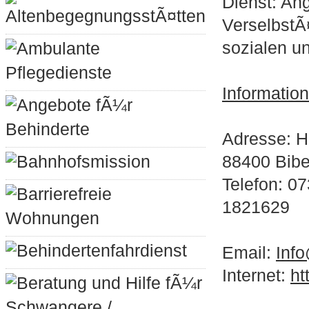
Dienst: Ang
AltenbegegnungsstÃ¤tten
VerselbstÃ
sozialen un
Ambulante
Pflegedienste
Informatio
Angebote fÃ¼r
Behinderte
Adresse: H
Bahnhofsmission
88400 Bib
Telefon: 0
Barrierefreie
1821629
Wohnungen
Behindertenfahrdienst
Email:
Info
Internet:
ht
Beratung und Hilfe fÃ¼r
Schwangere /