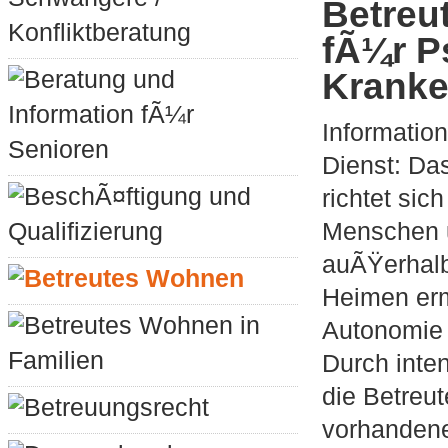
Betreu
Konfliktberatung
fÃ¼r P
Beratung und
Krank
Information fÃ¼r
Informatio
Senioren
Dienst: Da
BeschÃ¤ftigung und
richtet sic
Qualifizierung
Menschen u
auÃŸerhalb
Betreutes Wohnen
Heimen erm
Betreutes Wohnen in
Autonomie 
Familien
Durch inten
die Betreu
Betreuungsrecht
vorhandene