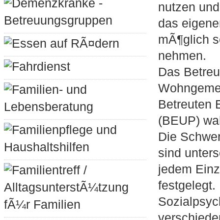
Demenzkranke -
nutzen und 
Betreuungsgruppen
das eigene
mÃ¶glich s
Essen auf RÃ¤dern
nehmen.
Fahrdienst
Das Betreu
Wohngemei
Familien- und
Betreuten 
Lebensberatung
(BEUP) wa
Familienpflege und
Die Schwer
Haushaltshilfen
sind unter
jedem Einze
Familientreff /
festgelegt.
AlltagsunterstÃ¼tzung
Sozialpsyc
fÃ¼r Familien
verschiede