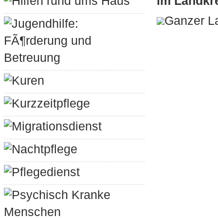
Hilfen rund ums Haus
im Landkre
Ganzer L
Jugendhilfe:
FÃ¶rderung und
Betreuung
Kuren
Kurzzeitpflege
Migrationsdienst
Nachtpflege
Pflegedienst
Psychisch Kranke
Menschen