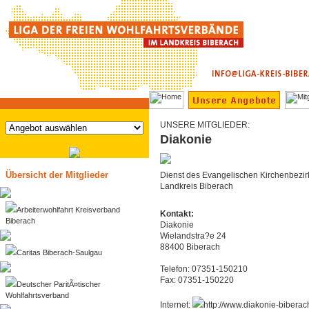
UNSERE MITGLIEDER:
Diakonie
Übersicht der Mitglieder
Dienst des Evangelischen Kirchenbezirk
Landkreis Biberach
Arbeiterwohlfahrt Kreisverband
Kontakt:
Biberach
Diakonie
Wielandstra?e 24
88400 Biberach
Caritas Biberach-Saulgau
Telefon: 07351-150210
Fax: 07351-150220
Deutscher ParitÃ¤tischer
Wohlfahrtsverband
Internet:
http://www.diakonie-biberac