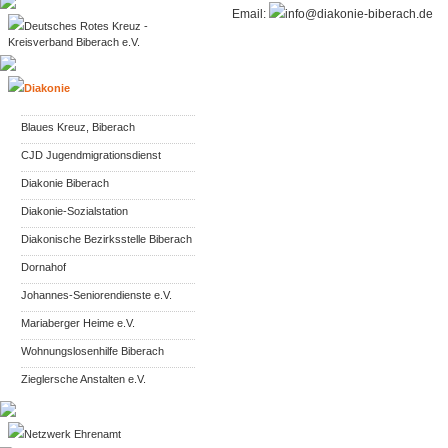
Email:
info@diakonie-biberach.de
Deutsches Rotes Kreuz -
Kreisverband Biberach e.V.
Diakonie
Blaues Kreuz, Biberach
CJD Jugendmigrationsdienst
Diakonie Biberach
Diakonie-Sozialstation
Diakonische Bezirksstelle Biberach
Dornahof
Johannes-Seniorendienste e.V.
Mariaberger Heime e.V.
Wohnungslosenhilfe Biberach
Zieglersche Anstalten e.V.
Netzwerk Ehrenamt