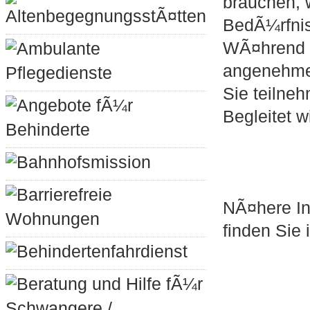
brauchen, w
AltenbegegnungsstÃ¤tten
BedÃ¼rfnis
WÃ¤hrend d
Ambulante
angenehme
Pflegedienste
Sie teilne
Angebote fÃ¼r
Begleitet 
Behinderte
Bahnhofsmission
Barrierefreie
NÃ¤here In
Wohnungen
finden Sie 
Behindertenfahrdienst
Beratung und Hilfe fÃ¼r
Schwangere /