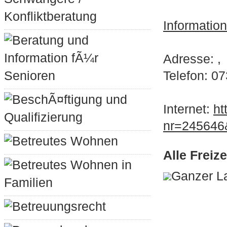
Konfliktberatung
Informatio
Beratung und
Information fÃ¼r
Adresse: ,
Senioren
Telefon: 0
BeschÃ¤ftigung und
Internet:
ht
Qualifizierung
nr=24564
Betreutes Wohnen
Alle Freiz
Betreutes Wohnen in
Ganzer L
Familien
Betreuungsrecht