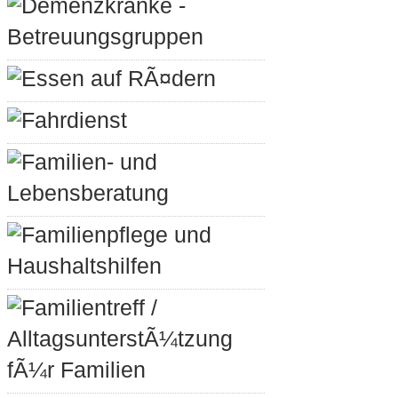
Demenzkranke -
Betreuungsgruppen
Essen auf RÃ¤dern
Fahrdienst
Familien- und
Lebensberatung
Familienpflege und
Haushaltshilfen
Familientreff /
AlltagsunterstÃ¼tzung
fÃ¼r Familien