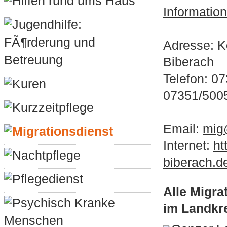
Hilfen rund ums Haus
Informatio
Jugendhilfe:
FÃ¶rderung und
Adresse: K
Betreuung
Biberach
Telefon: 0
Kuren
07351/500
Kurzzeitpflege
Email:
mig
Migrationsdienst
Internet:
ht
Nachtpflege
biberach.d
Pflegedienst
Alle Migra
Psychisch Kranke
im Landkre
Menschen