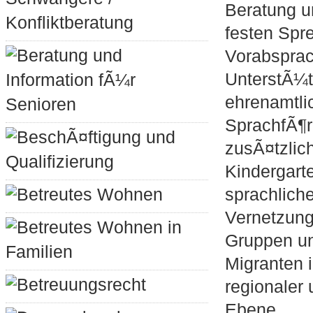
Beratung un
Konfliktberatung
festen Spr
Beratung und
Vorabspra
UnterstÃ¼
Information fÃ¼r
ehrenamtlic
Senioren
SprachfÃ¶r
BeschÃ¤ftigung und
zusÃ¤tzlic
Qualifizierung
Kindergart
Betreutes Wohnen
sprachlich
Vernetzung
Betreutes Wohnen in
Gruppen un
Familien
Migranten 
Betreuungsrecht
regionaler
Ebene.