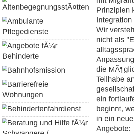
mit Migran
AltenbegegnungsstÃ¤tten
Prinzipien 
Integration 
Ambulante
Wir versteh
Pflegedienste
nicht als "
Angebote fÃ¼r
alltagsspr
Behinderte
Anpassung.
die MÃ¶glic
Bahnhofsmission
Teilhabe a
Barrierefreie
gesellschaf
Wohnungen
ein fortlau
Behindertenfahrdienst
beginnt, w
in ein neue
Beratung und Hilfe fÃ¼r
Angebote:
Schwangere /