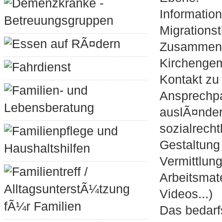
Demenzkranke -
Informatio
Betreuungsgruppen
Migrations
Essen auf RÃ¤dern
Zusammena
Kirchenge
Fahrdienst
Kontakt zu
Familien- und
Ansprechpa
Lebensberatung
auslÃ¤nder
sozialrech
Familienpflege und
Gestaltung
Haushaltshilfen
Vermittlun
Familientreff /
Arbeitsmat
AlltagsunterstÃ¼tzung
Videos...)
fÃ¼r Familien
Das bedarfs