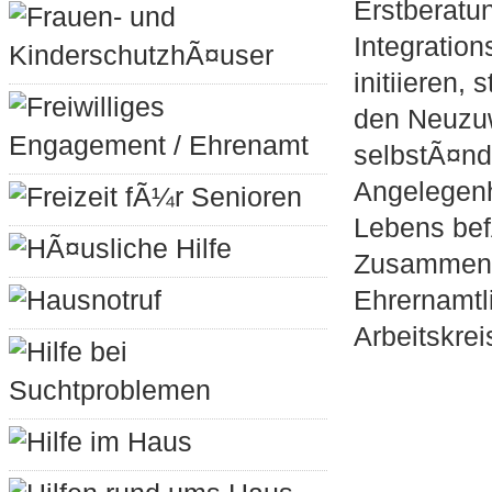
Erstberatu
Frauen- und
Integration
KinderschutzhÃ¤user
initiieren,
Freiwilliges
den Neuzu
Engagement / Ehrenamt
selbstÃ¤nd
Angelegenh
Freizeit fÃ¼r Senioren
Lebens bef
HÃ¤usliche Hilfe
Zusammena
Hausnotruf
Ehrernamtl
Arbeitskrei
Hilfe bei
Suchtproblemen
Hilfe im Haus