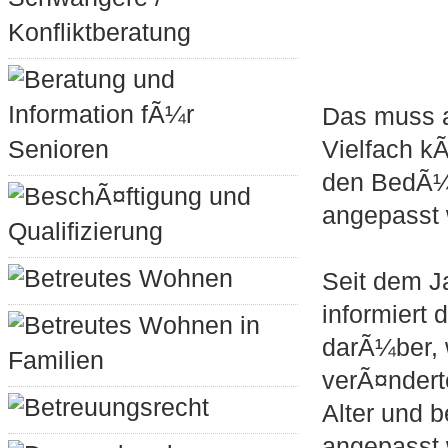
Konfliktberatung
Beratung und
Information fÃ¼r
Das muss a
Senioren
Vielfach 
den BedÃ¼r
BeschÃ¤ftigung und
angepasst 
Qualifizierung
Betreutes Wohnen
Seit dem J
informiert
Betreutes Wohnen in
darÃ¼ber, 
Familien
verÃ¤ndert
Betreuungsrecht
Alter und 
angepasst 