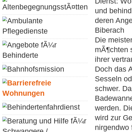
Dienst: Wo
AltenbegegnungsstÃ¤tten
und behin
deren Ange
Ambulante
Biberach
Pflegedienste
Die meiste
Angebote fÃ¼r
mÃ¶chten s
Behinderte
ihrer vert
Bahnhofsmission
Doch das A
Sesseln ode
Barrierefreie
schwer. Das
Wohnungen
Badewanne
Behindertenfahrdienst
werden. Di
wird zur G
Beratung und Hilfe fÃ¼r
nirgendwo 
Schwangere /