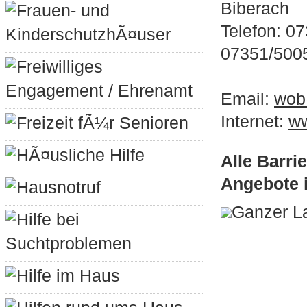
Biberach
Frauen- und
Telefon: 0
KinderschutzhÃ¤user
07351/500
Freiwilliges
Engagement / Ehrenamt
Email:
wob
Internet:
ww
Freizeit fÃ¼r Senioren
HÃ¤usliche Hilfe
Alle Barr
Angebote 
Hausnotruf
Ganzer L
Hilfe bei
Suchtproblemen
Hilfe im Haus