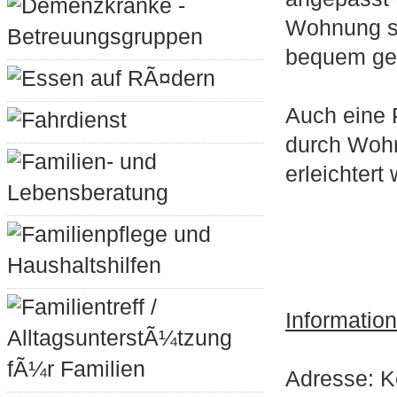
Demenzkranke -
Wohnung si
Betreuungsgruppen
bequem ges
Essen auf RÃ¤dern
Auch eine 
Fahrdienst
durch Woh
Familien- und
erleichtert
Lebensberatung
Familienpflege und
Haushaltshilfen
Familientreff /
Informatio
AlltagsunterstÃ¼tzung
fÃ¼r Familien
Adresse: K