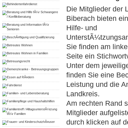
Behindertenfahrdienst
Die Mitglieder der 
Beratung und Hilfe fÃ¼r Schwangere
Biberach bieten ei
/ Konfliktberatung
Beratung und Information fÃ¼r
Hilfe- und
Senioren
UnterstÃ¼tzungsan
BeschÃ¤ftigung und Qualifizierung
Sie finden am link
Betreutes Wohnen
Betreutes Wohnen in Familien
Seite ein Stichwort
Betreuungsrecht
Unter dem jeweilig
Demenzkranke - Betreuungsgruppen
finden Sie eine Be
Essen auf RÃ¤dern
Leistung und die A
Fahrdienst
Landkreis.
Familien- und Lebensberatung
Familienpflege und Haushaltshilfen
Am rechten Rand s
Familientreff / AlltagsunterstÃ¼tzung
Mitglieder aufgelis
fÃ¼r Familien
durch klicken auf 
Frauen- und KinderschutzhÃ¤user