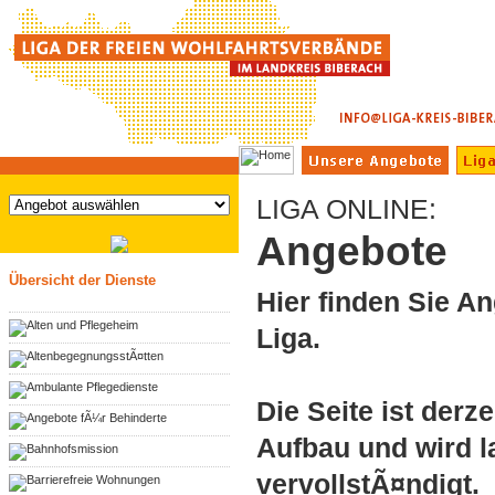
LIGA ONLINE:
Angebote
Übersicht der Dienste
Hier finden Sie A
Alten und Pflegeheim
Liga.
AltenbegegnungsstÃ¤tten
Ambulante Pflegedienste
Die Seite ist derz
Angebote fÃ¼r Behinderte
Aufbau und wird l
Bahnhofsmission
vervollstÃ¤ndigt.
Barrierefreie Wohnungen