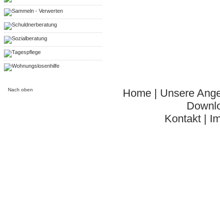
Sammeln - Verwerten
Schuldnerberatung
Sozialberatung
Tagespflege
Wohnungslosenhilfe
Nach oben
Home
|
Unsere Ang
Downl
Kontakt
|
I