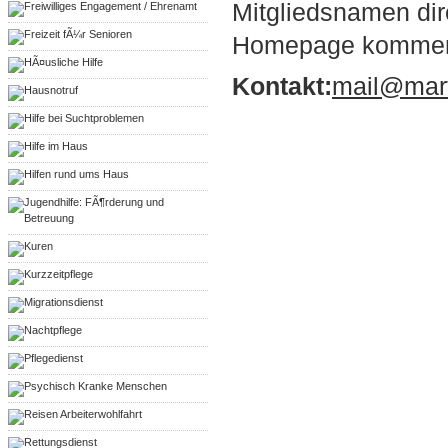
Mitgliedsnamen dir
Freiwilliges Engagement / Ehrenamt
Freizeit fÃ¼r Senioren
Homepage komme
HÃ¤usliche Hilfe
Kontakt:
mail@mart
Hausnotruf
Hilfe bei Suchtproblemen
Hilfe im Haus
Hilfen rund ums Haus
Jugendhilfe: FÃ¶rderung und
Betreuung
Kuren
Kurzzeitpflege
Migrationsdienst
Nachtpflege
Pflegedienst
Psychisch Kranke Menschen
Reisen Arbeiterwohlfahrt
Rettungsdienst