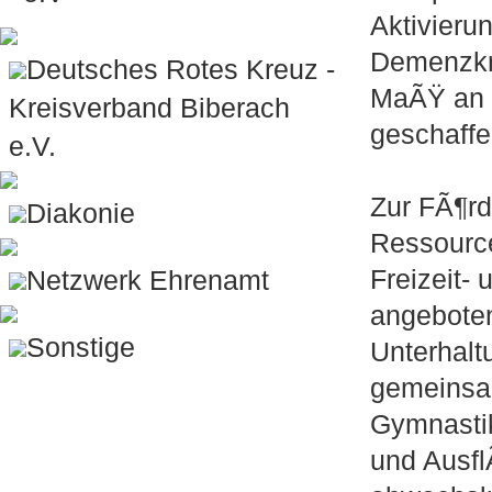
Aktivier
Demenzkra
Deutsches Rotes Kreuz -
MaÃŸ an 
Kreisverband Biberach
geschaffe
e.V.
Zur FÃ¶rd
Diakonie
Ressourc
Freizeit-
Netzwerk Ehrenamt
angeboten
Sonstige
Unterhalt
gemeinsa
Gymnastik
und Ausfl