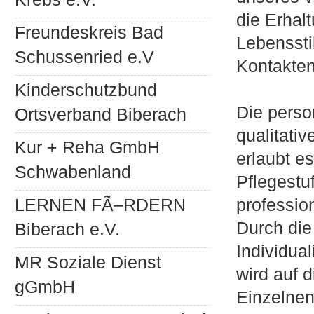
die Erhal
Freundeskreis Bad
Lebenssti
Schussenried e.V
Kontakten
Kinderschutzbund
Die perso
Ortsverband Biberach
qualitati
Kur + Reha GmbH
erlaubt e
Schwabenland
Pflegestu
LERNEN FÃ–RDERN
professio
Durch die
Biberach e.V.
Individual
MR Soziale Dienst
wird auf 
gGmbH
Einzelne