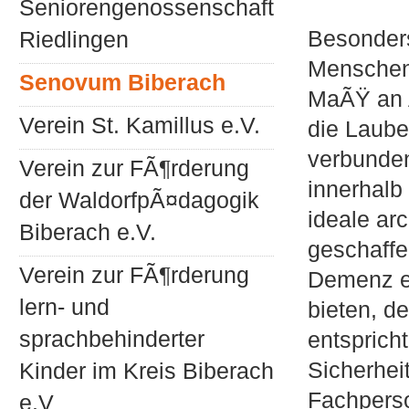
Seniorengenossenschaft
Besonder
Riedlingen
Menschen
Senovum Biberach
MaÃŸ an 
Verein St. Kamillus e.V.
die Laub
verbunde
Verein zur FÃ¶rderung
innerhalb
der WaldorfpÃ¤dagogik
ideale arc
Biberach e.V.
geschaff
Verein zur FÃ¶rderung
Demenz e
lern- und
bieten, d
sprachbehinderter
entsprich
Sicherhei
Kinder im Kreis Biberach
Fachperso
e.V