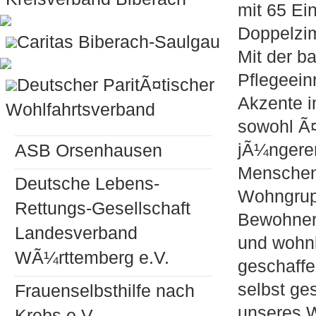
mit 65 Ei
Doppelzi
Caritas Biberach-Saulgau
Mit der b
Pflegeein
Deutscher ParitÃ¤tischer
Akzente i
Wohlfahrtsverband
sowohl Ã¤
jÃ¼ngere
ASB Orsenhausen
Menschen 
Deutsche Lebens-
Wohngrup
Rettungs-Gesellschaft
Bewohner
Landesverband
und wohn
WÃ¼rttemberg e.V.
geschaffen
selbst ge
Frauenselbsthilfe nach
unseres 
Krebs e.V.